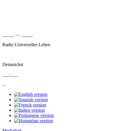
_____ — _____
Radio Universelles Leben
Demnächst
___:___
...
Mediathek